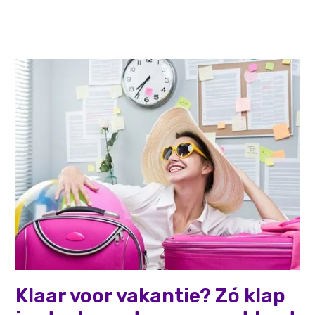
Persoonlijke effectiviteit
Klaar voor vakantie? Zó klap