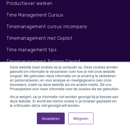
Productiever werken
Time Management Cursus
Timemanagement cursus incompany
Timemanagement met Copilot
Time management tips
Timemanagement Training Copilot
Deze website slaat cookies op je computer op. Deze cookies worden
gebruikt om informatie te verzamelen over hoe je met onze website
Timemanagement Training Gemeente
omgaat. We gebruiken deze informatie om je ervaring te verbeteren
en personaliseren, en voor analyse en meetgegevens over onze
bezoekers, zowel op deze website als via andere media. Zie ons
Time Management Workshop
Privacybeleid voor meer informatie over de cookies die we gebruiken.
Training in time management
Als je weigert, zal je informatie niet worden gevolgd bij je bezoek aan
deze website. Er wordt een kleine cookie in je browser geplaatst om
te onthouden dat je niet gevolgd wilt worden.
Training Timemanagement Outlook
Accepteren
Weigeren
Contact