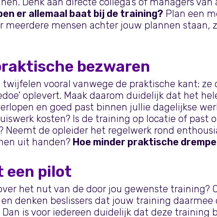
nen. Denk aan directe collega’s of managers van
en er allemaal baat bij de training?
Plan een me
er meerdere mensen achter jouw plannen staan, zi
praktische bezwaren
twijfelen vooral vanwege de praktische kant: ze
gedoe’ oplevert. Maak daarom duidelijk dat het h
verlopen en goed past binnen jullie dagelijkse wer
uiswerk kosten? Is de training op locatie of past on
d? Neemt de opleider het regelwerk rond enthous
nen uit handen?
Hoe minder praktische drempe
 een pilot
s over het nut van de door jou gewenste training? O
en denken beslissers dat jouw training daarmee 
. Dan is voor iedereen duidelijk dat deze training 