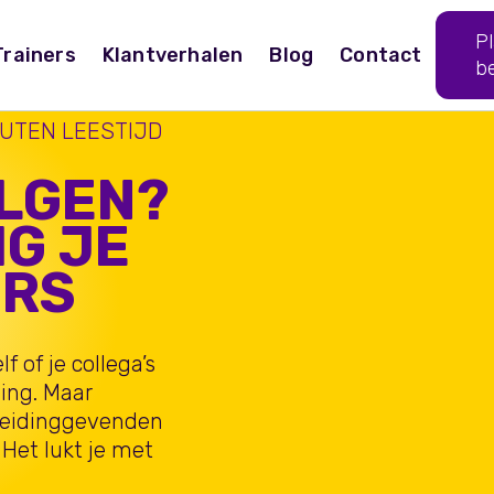
P
Trainers
Klantverhalen
Blog
Contact
b
UTEN LEESTIJD
OLGEN?
IG JE
ERS
f of je collega’s
ning. Maar
 leidinggevenden
 Het lukt je met