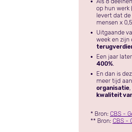
Als 8 deelne
op hun werk 
levert dat d
mensen x 0,5
Uitgaande va
week en zijn
terugverdien
Een jaar late
400%
.
En dan is de
meer tijd aa
organisatie
kwaliteit va
* Bron:
CBS - G
** Bron:
CBS - 