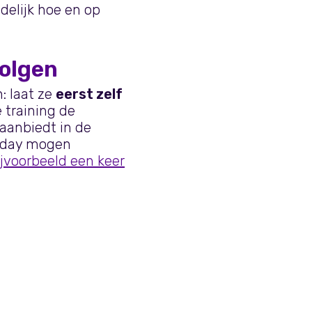
delijk hoe en op
volgen
: laat ze
eerst zelf
 training de
 aanbiedt in de
onday mogen
jvoorbeeld een keer
aining ‘Grip op je werk’
ere resultaten