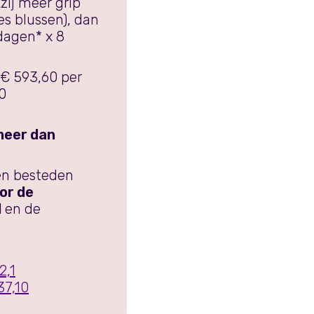
ij meer grip
s blussen), dan
dagen* x 8
 € 593,60 per
0
meer dan
en besteden
or de
l
en de
2,1
37,10