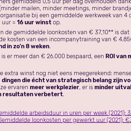
mers gemiddeld 0,5 uur per dag overhouden dankz
(minder mailen, minder meetings, minder brandje
e organisatie bij een gemiddelde werkweek van 4 
 uur =
16 uur winst
op.
n de gemiddelde loonkosten van € 37,10** is dat
 de kosten van een incompanytraining van € 4.85
d in zo'n 8 weken
.
r is er meer dan € 26.000 bespaard, een
ROI van 
ze extra winst nog niet eens meegerekend: mens
n
dingen die écht van strategisch belang zijn vo
, ze ervaren
meer werkplezier
, er is
minder uitva
n resultaten verbetert
.
emiddelde arbeidsduur in uren per week (2021): 3
Gemiddelde loonkosten per gewerkt uur (2021): €