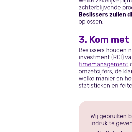
welke zakelijke pijn
achterblijvende pro
Beslissers zullen 
oplossen.
3. Kom met 
Beslissers houden n
investment (ROI) va
timemanagement
omzetcijfers, de kl
welke manier en hoe
statistieken en fei
Wij gebruiken 
indruk te geve