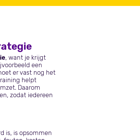
rategie
ie
, want je krijgt
bijvoorbeeld een
oet er vast nog het
raining helpt
n omzet. Daarom
en, zodat iedereen
rd is, is opsommen