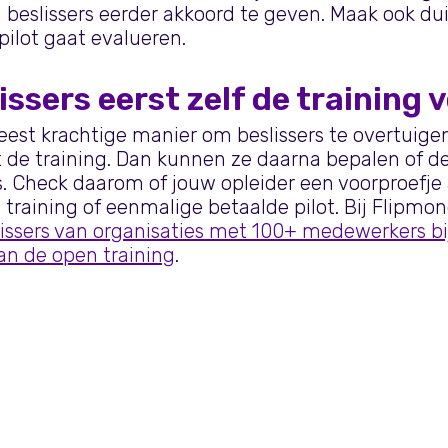
 beslissers eerder akkoord te geven. Maak ook dui
pilot gaat evalueren.
issers eerst zelf de training 
est krachtige manier om beslissers te overtuigen
de training. Dan kunnen ze daarna bepalen of de
s. Check daarom of jouw opleider een voorproefje
 training of eenmalige betaalde pilot. Bij Flipm
issers van organisaties met 100+ medewerkers bi
an de open training
.
learning & development
timemanagement tr
lagere werkdruk, meer werkplezier en bet