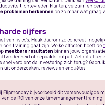
tjes de training kan verlichten. Denk aan
werkdru
ductiviteit, ontevreden klanten, verzuim en pers
die problemen herkennen
en ze maar wat graag w
harde cijfers
iet van risico’s. Maak daarom zo concreet mogelij
n een training gaat zijn. Welke effecten heeft de
op
meetbare resultaten
binnen jouw organisatie
anttvredenheid of bepaalde output. Zet dit af teg
 snel verdient de investering zich terug? Gebrui
ten uit onderzoeken, reviews en enquêtes.
bij Flipmonday bijvoorbeeld dit vereenvoudigde 
n van de ROI van onze timemanagementtraining: