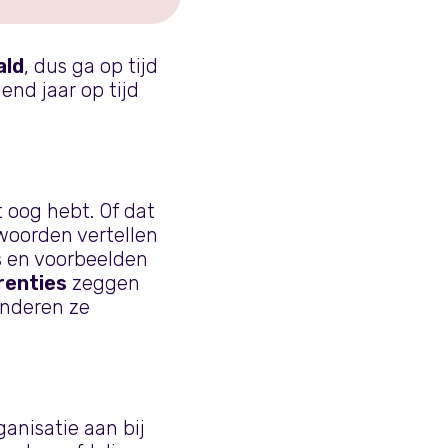
ald
, dus ga op tijd
nd jaar op tijd
 oog hebt. Of dat
 woorden vertellen
s en voorbeelden
renties
zeggen
anderen ze
anisatie aan bij