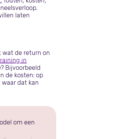
k
, fouten, kosten,
oneelsverloop.
illen laten
k wat de return on
training in
? Bijvoorbeeld
en de kosten: op
k waar dat kan
model om een