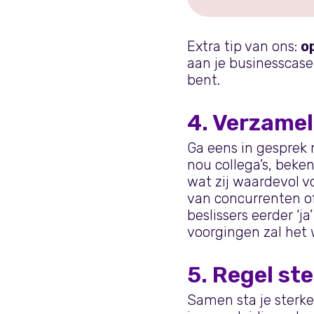
Extra tip van ons:
o
aan je businesscase
bent.
4. Verzame
Ga eens in gesprek 
nou collega’s, beke
wat zij waardevol v
van concurrenten o
beslissers eerder ‘
voorgingen zal het 
5. Regel st
Samen sta je sterke