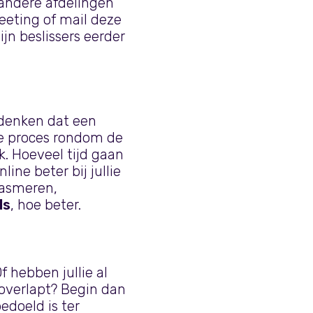
 andere afdelingen
eting of mail deze
jn beslissers eerder
 denken dat een
ele proces rondom de
k. Hoeveel tijd gaan
line beter bij jullie
iasmeren,
ls
, hoe beter.
f hebben jullie al
overlapt? Begin dan
bedoeld is ter