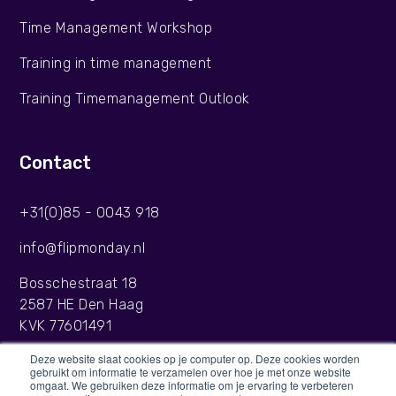
Time Management Workshop
Training in time management
Training Timemanagement Outlook
Contact
+31(0)85 - 0043 918
info@flipmonday.nl
Bosschestraat 18
2587 HE Den Haag
KVK 77601491
Deze website slaat cookies op je computer op. Deze cookies worden
gebruikt om informatie te verzamelen over hoe je met onze website
omgaat. We gebruiken deze informatie om je ervaring te verbeteren