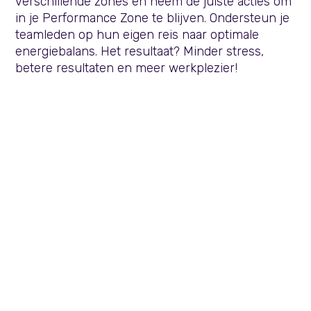
verschillende zones en neem de juiste acties om
in je Performance Zone te blijven. Ondersteun je
teamleden op hun eigen reis naar optimale
energiebalans. Het resultaat? Minder stress,
betere resultaten en meer werkplezier!
werkgeluk
timemanagement
training ‘Grip op je werk’
lagere werkdruk, meer
werkplezier en betere resultaten
werkgeluk