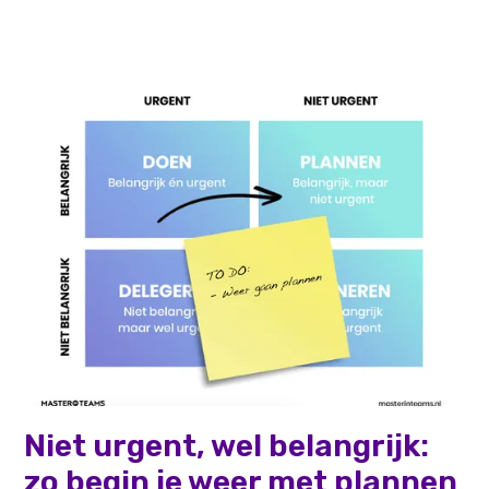
Persoonlijke effectiviteit
Niet urgent, wel belangrijk:
zo begin je weer met plannen