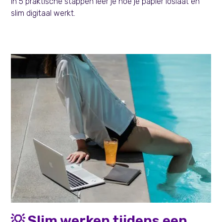
In 5 praktische stappen leer je hoe je papier loslaat en
slim digitaal werkt.
Persoonlijke effectiviteit
💡 Slim werken tijdens een