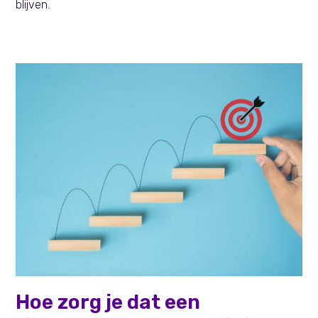
blijven.
Learning & Development
Hoe zorg je dat een